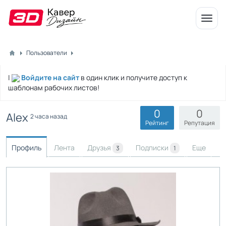
Откр
меню
Пользователи
|
Войдите на сайт
в один клик и получите доступ к
шаблонам рабочих листов!
0
0
Alex
2 часа назад
Рейтинг
Репутация
Профиль
Лента
Друзья
Подписки
Еще
3
1