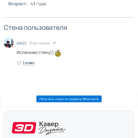
Возраст:
43 года
Стена пользователя
kak2z
8 лет назад
#
Испачкаю стену))
1 ответ
Получать новости сервиса ВКонтакте