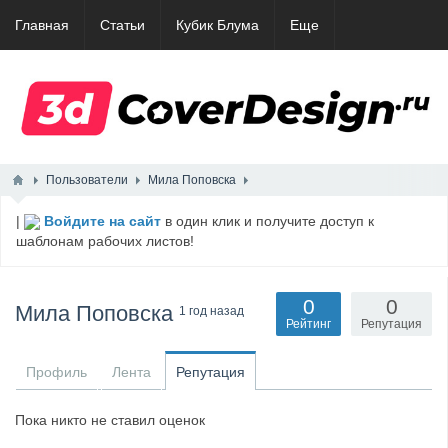
Главная
Статьи
Кубик Блума
Еще
Пользователи
Мила Поповска
|
Войдите на сайт
в один клик и получите доступ к
шаблонам рабочих листов!
0
0
Мила Поповска
1 год назад
Рейтинг
Репутация
Профиль
Лента
Репутация
Пока никто не ставил оценок