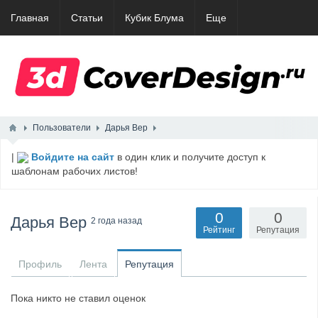
Главная
Статьи
Кубик Блума
Еще
Пользователи
Дарья Вер
|
Войдите на сайт
в один клик и получите доступ к
шаблонам рабочих листов!
0
0
Дарья Вер
2 года назад
Рейтинг
Репутация
Профиль
Лента
Репутация
Пока никто не ставил оценок