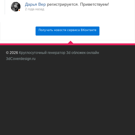
Дарья Вер
регистрируется. Приветствуем!
2 года назад
Получать новости сервиса ВКонтакте
© 2026
Круглосуточный генератор 3d обложек онлайн
И
3dCoverdesign.ru
д
С
В
с
с
о
о
в
п
в
н
а
в