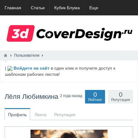
Главная
Статьи
Кубик Блума
Еще
Пользователи
|
Войдите на сайт
в один клик и получите доступ к
шаблонам рабочих листов!
0
0
Лёля Любимкина
2 года назад
Рейтинг
Репутация
Профиль
Лента
Репутация