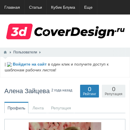
Главная
Статьи
Кубик Блума
Еще
Пользователи
|
Войдите на сайт
в один клик и получите доступ к
шаблонам рабочих листов!
0
0
Алена Зайцева
2 года назад
Рейтинг
Репутация
Профиль
Лента
Репутация