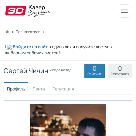
Откр
меню
Пользователи
|
Войдите на сайт
в один клик и получите доступ к
шаблонам рабочих листов!
0
0
Сергей Чичин
2 года назад
Рейтинг
Репутация
Профиль
Лента
Репутация