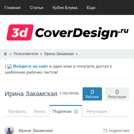
Главная
Статьи
Кубик Блума
Еще
Пользователи
Ирина Закамская
|
Войдите на сайт
в один клик и получите доступ к
шаблонам рабочих листов!
0
0
Ирина Закамская
1 год назад
Рейтинг
Репутация
Профиль
Лента
Подписки
Репутация
1
Ирина Закамская
71 подписчик