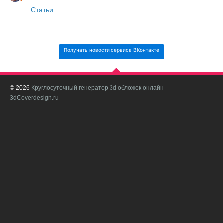
Статьи
Получать новости сервиса ВКонтакте
© 2026
Круглосуточный генератор 3d обложек онлайн
И
3dCoverdesign.ru
д
С
В
с
с
о
о
в
п
в
н
а
в