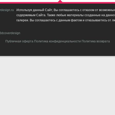
design.ru
Используя данный Сайт, Вы соглашаетесь с отказом от возможных 
содержимым Сайта. Также любые материалы созданные на данном 
галереи. Вы соглашаетесь с данным фактом и отказываетесь от л
3dcoverdesign
Публичная оферта
Политика конфиденциальности
Политика возврата