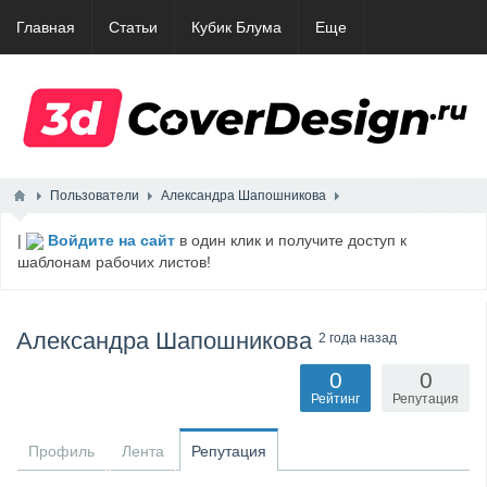
Главная
Статьи
Кубик Блума
Еще
Пользователи
Александра Шапошникова
|
Войдите на сайт
в один клик и получите доступ к
шаблонам рабочих листов!
Александра Шапошникова
2 года назад
0
0
Рейтинг
Репутация
Профиль
Лента
Репутация