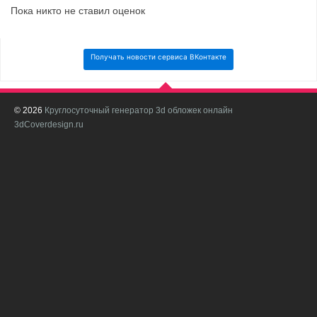
Пока никто не ставил оценок
Получать новости сервиса ВКонтакте
© 2026
Круглосуточный генератор 3d обложек онлайн
И
3dCoverdesign.ru
д
С
В
с
с
о
о
в
п
в
н
а
в
с