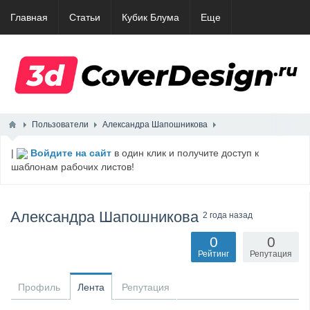
Главная
Статьи
Кубик Блума
Еще
Пользователи
Александра Шапошникова
|
Войдите на сайт
в один клик и получите доступ к
шаблонам рабочих листов!
Александра Шапошникова
2 года назад
0
0
Рейтинг
Репутация
Профиль
Лента
Репутация