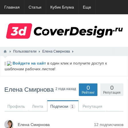
Главная
Статьи
Кубик Блума
Еще
Пользователи
Елена Смирнова
|
Войдите на сайт
в один клик и получите доступ к
шаблонам рабочих листов!
0
0
Елена Смирнова
2 года назад
Рейтинг
Репутация
Профиль
Лента
Подписки
Репутация
1
Елена Смирнова
12 подписчиков