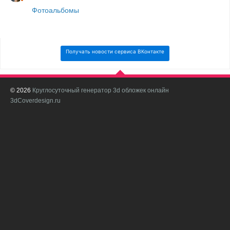
Фотоальбомы
Получать новости сервиса ВКонтакте
© 2026
Круглосуточный генератор 3d обложек онлайн
И
3dCoverdesign.ru
д
С
В
с
с
о
о
в
п
в
н
а
в