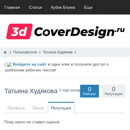
Главная
Статьи
Кубик Блума
Еще
Пользователи
Татьяна Худякова
|
Войдите на сайт
в один клик и получите доступ к
шаблонам рабочих листов!
0
0
Татьяна Худякова
2 года назад
Рейтинг
Репутация
Профиль
Лента
Репутация
Пока никто не ставил оценок