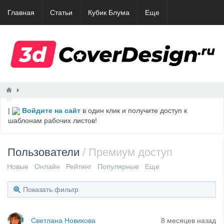
Главная
Статьи
Кубик Блума
Еще
|
Войдите на сайт
в один клик и получите доступ к
шаблонам рабочих листов!
Пользователи
/ Премиум доступ
Новые
Онлайн
Рейтинг
Популярные
Еще
Показать фильтр
Светлана Новикова
8 месяцев назад