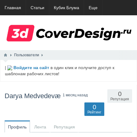
Главная
Статьи
Кубик Блума
Еще
Пользователи
|
Войдите на сайт
в один клик и получите доступ к
шаблонам рабочих листов!
0
Darya Medvedevæ
1 месяц назад
Репутация
0
Рейтинг
Профиль
Лента
Репутация