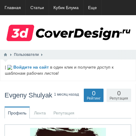
Главная
Статьи
Кубик Блума
Еще
Пользователи
|
Войдите на сайт
в один клик и получите доступ к
шаблонам рабочих листов!
0
0
Evgeny Shulyak
1 месяц назад
Рейтинг
Репутация
Профиль
Лента
Репутация