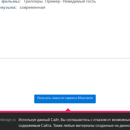
 фильмы:
Триллеры. Пример- Невидимый гость
музыка:
современная
Получать новости сервиса ВКонтакте
design.ru
Используя данный Сайт, Вы соглашаетесь с отказом от возможных 
содержимым Сайта. Также любые материалы созданные на данном 