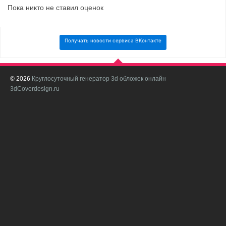
Пока никто не ставил оценок
Получать новости сервиса ВКонтакте
© 2026
Круглосуточный генератор 3d обложек онлайн
И
3dCoverdesign.ru
д
С
В
с
с
о
о
в
п
в
н
а
в
с