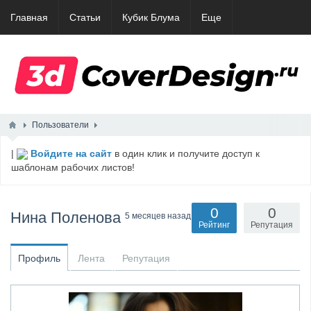
Главная
Статьи
Кубик Блума
Еще
Пользователи
|
Войдите на сайт
в один клик и получите доступ к
шаблонам рабочих листов!
0
0
Нина Поленова
5 месяцев назад
Рейтинг
Репутация
Профиль
Лента
Репутация