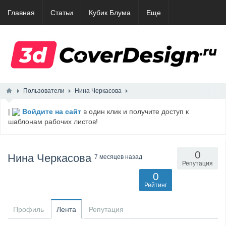
Главная
Статьи
Кубик Блума
Еще
Пользователи
Нина Черкасова
|
Войдите на сайт
в один клик и получите доступ к
шаблонам рабочих листов!
0
Нина Черкасова
7 месяцев назад
Репутация
0
Рейтинг
Профиль
Лента
Репутация