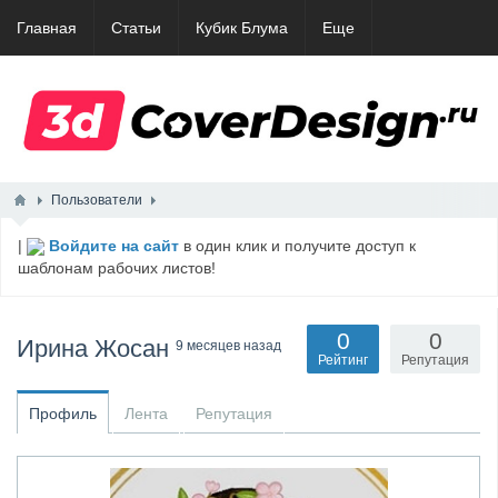
Главная
Статьи
Кубик Блума
Еще
Пользователи
|
Войдите на сайт
в один клик и получите доступ к
шаблонам рабочих листов!
0
0
Ирина Жосан
9 месяцев назад
Рейтинг
Репутация
Профиль
Лента
Репутация