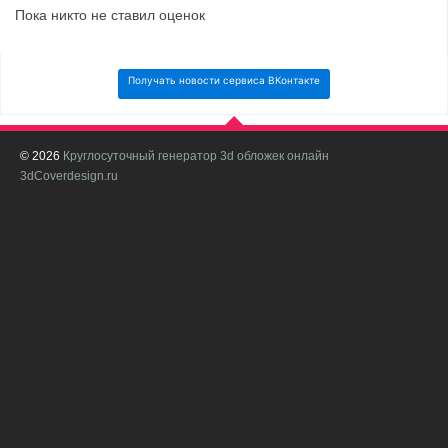
Пока никто не ставил оценок
Получать новости сервиса ВКонтакте
© 2026
Круглосуточный генератор 3d обложек онлайн
И
3dCoverdesign.ru
д
С
В
с
с
о
о
в
п
в
н
а
в
с