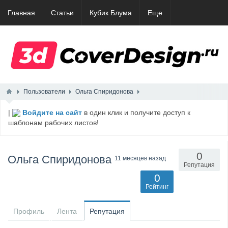
Главная
Статьи
Кубик Блума
Еще
Пользователи
Ольга Спиридонова
|
Войдите на сайт
в один клик и получите доступ к
шаблонам рабочих листов!
0
Ольга Спиридонова
11 месяцев назад
Репутация
0
Рейтинг
Профиль
Лента
Репутация