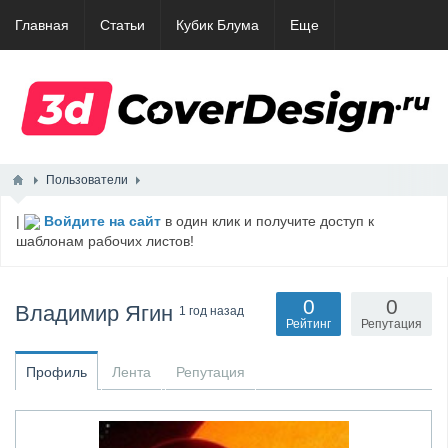
Главная
Статьи
Кубик Блума
Еще
Пользователи
|
Войдите на сайт
в один клик и получите доступ к
шаблонам рабочих листов!
0
0
Владимир Ягин
1 год назад
Рейтинг
Репутация
Профиль
Лента
Репутация