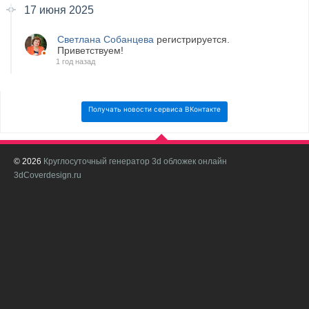
17 июня 2025
Светлана Собанцева
регистрируется.
Приветствуем!
1 год назад
Получать новости сервиса ВКонтакте
© 2026
Круглосуточный генератор 3d обложек онлайн
И
3dCoverdesign.ru
д
С
В
с
с
о
о
в
п
в