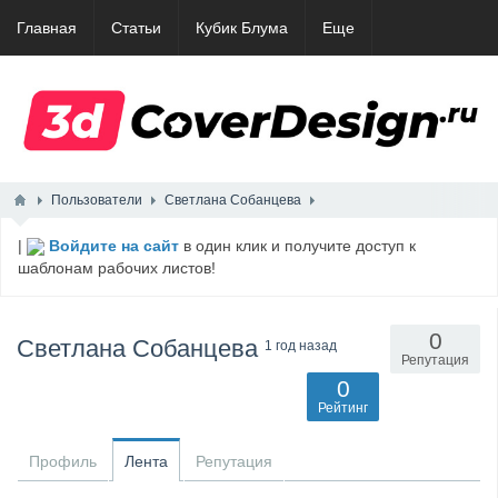
Главная
Статьи
Кубик Блума
Еще
Пользователи
Светлана Собанцева
|
Войдите на сайт
в один клик и получите доступ к
шаблонам рабочих листов!
0
Светлана Собанцева
1 год назад
Репутация
0
Рейтинг
Профиль
Лента
Репутация