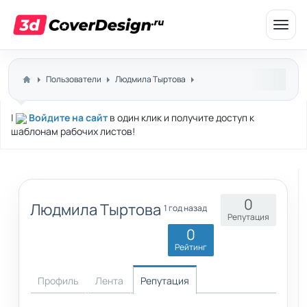
Откр
меню
Пользователи
Людмила Тыртова
|
Войдите на сайт
в один клик и получите доступ к
шаблонам рабочих листов!
0
Людмила Тыртова
1 год назад
Репутация
0
Рейтинг
Профиль
Лента
Репутация