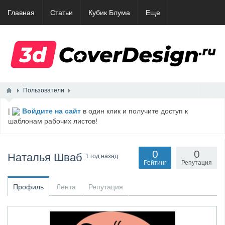
Главная
Статьи
Кубик Блума
Еще
Пользователи
|
Войдите на сайт
в один клик и получите доступ к
шаблонам рабочих листов!
0
0
Наталья Шваб
1 год назад
Рейтинг
Репутация
Профиль
Лента
Репутация