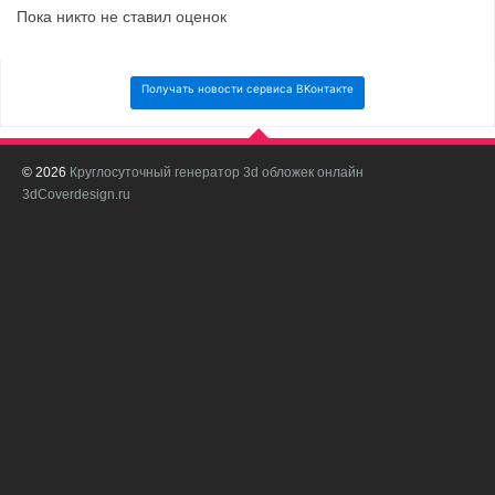
Пока никто не ставил оценок
Получать новости сервиса ВКонтакте
© 2026
Круглосуточный генератор 3d обложек онлайн
И
3dCoverdesign.ru
д
С
В
с
с
о
о
в
п
в
н
а
в
с