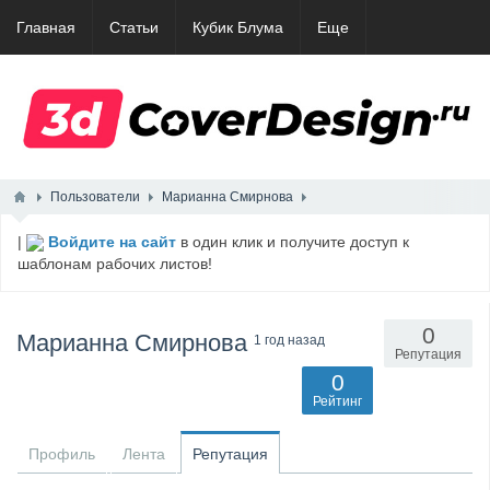
Главная
Статьи
Кубик Блума
Еще
Пользователи
Марианна Смирнова
|
Войдите на сайт
в один клик и получите доступ к
шаблонам рабочих листов!
0
Марианна Смирнова
1 год назад
Репутация
0
Рейтинг
Профиль
Лента
Репутация