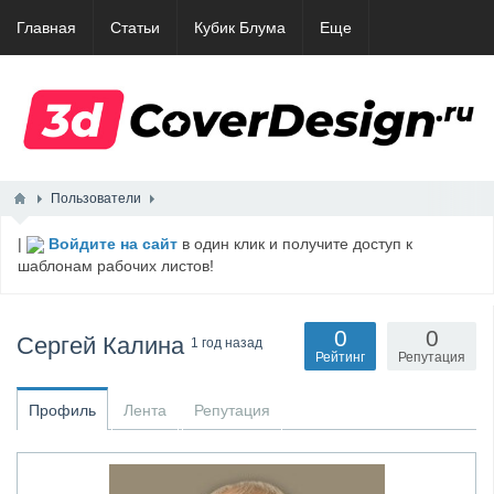
Главная
Статьи
Кубик Блума
Еще
Пользователи
|
Войдите на сайт
в один клик и получите доступ к
шаблонам рабочих листов!
0
0
Сергей Калина
1 год назад
Рейтинг
Репутация
Профиль
Лента
Репутация