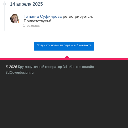
14 апреля 2025
Татьяна Суфиярова
регистрируется.
Приветствуем!
1 год назад
Получать новости сервиса ВКонтакте
© 2026
Круглосуточный генератор 3d обложек онлайн
И
3dCoverdesign.ru
д
С
В
с
с
о
о
в
п
в