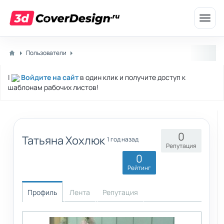
Откр
меню
Пользователи
|
Войдите на сайт
в один клик и получите доступ к
шаблонам рабочих листов!
0
Татьяна Хохлюк
1 год назад
Репутация
0
Рейтинг
Профиль
Лента
Репутация