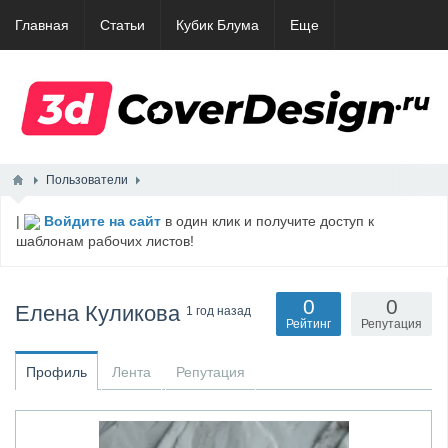
Главная
Статьи
Кубик Блума
Еще
Пользователи
|
Войдите на сайт
в один клик и получите доступ к
шаблонам рабочих листов!
0
0
Елена Куликова
1 год назад
Рейтинг
Репутация
Профиль
Лента
Репутация