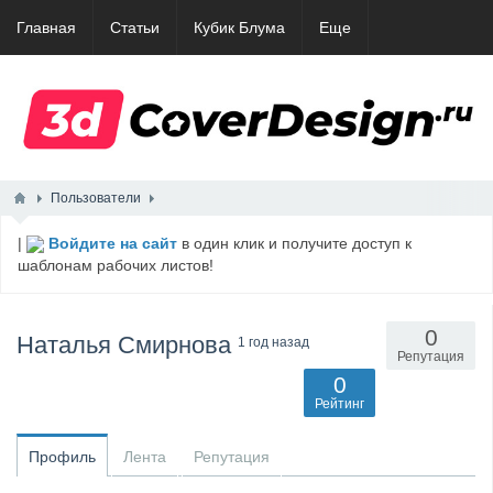
Главная
Статьи
Кубик Блума
Еще
Пользователи
|
Войдите на сайт
в один клик и получите доступ к
шаблонам рабочих листов!
0
Наталья Смирнова
1 год назад
Репутация
0
Рейтинг
Профиль
Лента
Репутация