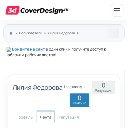
Откр
меню
Пользователи
Лилия Федорова
|
Войдите на сайт
в один клик и получите доступ к
шаблонам рабочих листов!
0
Лилия Федорова
1 год назад
Репутация
0
Рейтинг
Профиль
Лента
Репутация