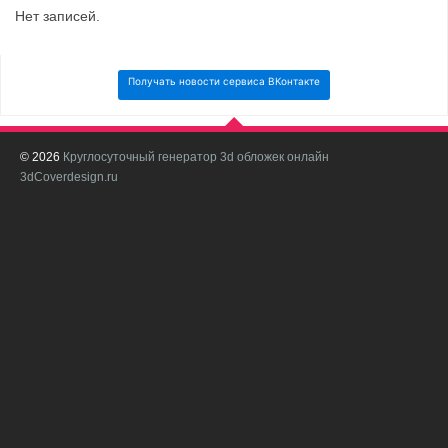
Нет записей.
Получать новости сервиса ВКонтакте
© 2026
Круглосуточный генератор 3d обложек онлайн
И
3dCoverdesign.ru
д
С
В
с
с
о
о
в
п
в
н
а
в
с