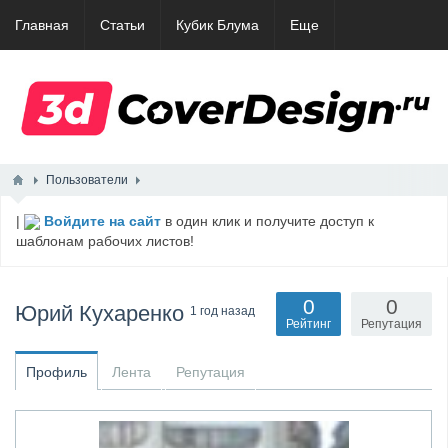
Главная
Статьи
Кубик Блума
Еще
Пользователи
|
Войдите на сайт
в один клик и получите доступ к
шаблонам рабочих листов!
0
0
Юрий Кухаренко
1 год назад
Рейтинг
Репутация
Профиль
Лента
Репутация