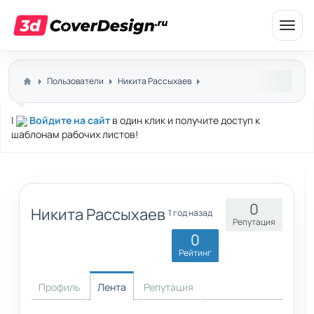
Откр
меню
Пользователи
Никита Рассыхаев
|
Войдите на сайт
в один клик и получите доступ к
шаблонам рабочих листов!
0
Никита Рассыхаев
1 год назад
Репутация
0
Рейтинг
Профиль
Лента
Репутация