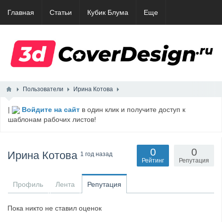
Главная
Статьи
Кубик Блума
Еще
Пользователи
Ирина Котова
|
Войдите на сайт
в один клик и получите доступ к
шаблонам рабочих листов!
0
0
Ирина Котова
1 год назад
Рейтинг
Репутация
Профиль
Лента
Репутация
Пока никто не ставил оценок