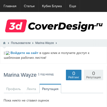
Главная
Статьи
Кубик Блума
Еще
Пользователи
Marina Wayze
|
Войдите на сайт
в один клик и получите доступ к
шаблонам рабочих листов!
0
0
Marina Wayze
1 год назад
Рейтинг
Репутация
Профиль
Лента
Репутация
Пока никто не ставил оценок