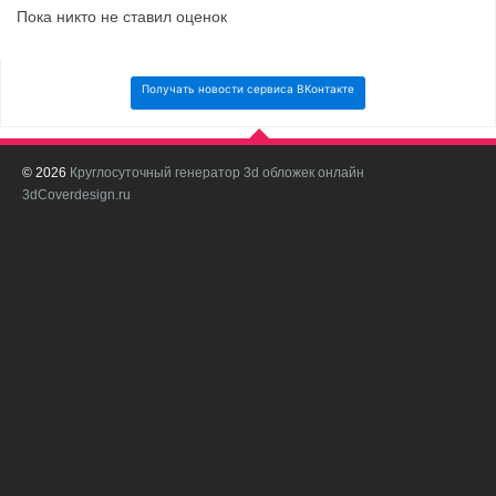
Пока никто не ставил оценок
Получать новости сервиса ВКонтакте
© 2026
Круглосуточный генератор 3d обложек онлайн
И
3dCoverdesign.ru
д
С
В
с
с
о
о
в
п
в
н
а
в
с