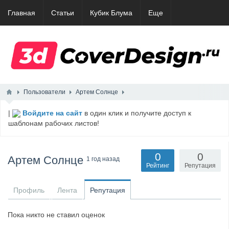
Главная
Статьи
Кубик Блума
Еще
Пользователи
Артем Солнце
|
Войдите на сайт
в один клик и получите доступ к
шаблонам рабочих листов!
0
0
Артем Солнце
1 год назад
Рейтинг
Репутация
Профиль
Лента
Репутация
Пока никто не ставил оценок