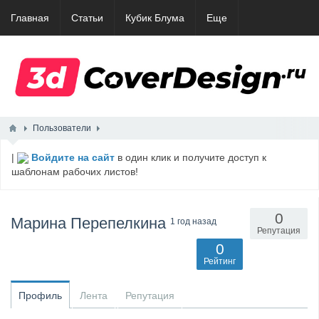
Главная
Статьи
Кубик Блума
Еще
Пользователи
|
Войдите на сайт
в один клик и получите доступ к
шаблонам рабочих листов!
0
Марина Перепелкина
1 год назад
Репутация
0
Рейтинг
Профиль
Лента
Репутация