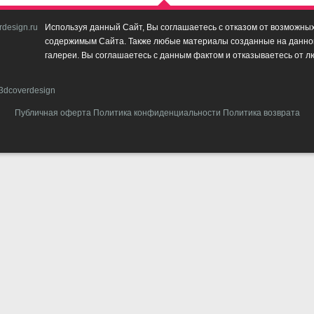
design.ru
Используя данный Сайт, Вы соглашаетесь с отказом от возможных 
содержимым Сайта. Также любые материалы созданные на данном 
галереи. Вы соглашаетесь с данным фактом и отказываетесь от л
3dcoverdesign
Публичная оферта
Политика конфиденциальности
Политика возврата