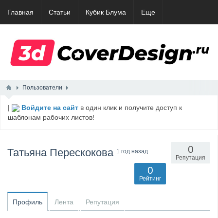
Главная
Статьи
Кубик Блума
Еще
Пользователи
|
Войдите на сайт
в один клик и получите доступ к
шаблонам рабочих листов!
0
Татьяна Пeрeскоковa
1 год назад
Репутация
0
Рейтинг
Профиль
Лента
Репутация