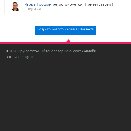
Игорь Трошин
регистрируется. Приветствуем!
1 год назад
Получать новости сервиса ВКонтакте
© 2026
Круглосуточный генератор 3d обложек онлайн
И
3dCoverdesign.ru
д
С
В
с
с
о
о
в
п
в
н
а
в