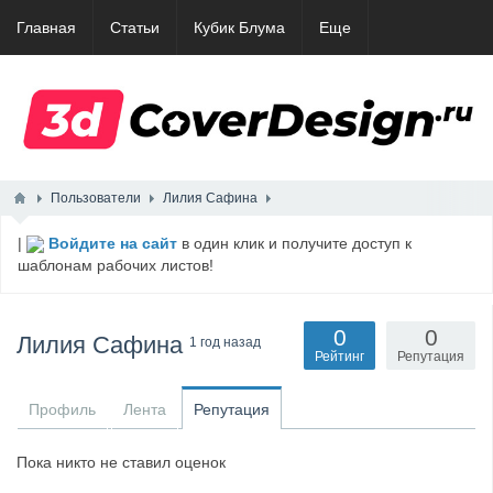
Главная
Статьи
Кубик Блума
Еще
Пользователи
Лилия Сафина
|
Войдите на сайт
в один клик и получите доступ к
шаблонам рабочих листов!
0
0
Лилия Сафина
1 год назад
Рейтинг
Репутация
Профиль
Лента
Репутация
Пока никто не ставил оценок