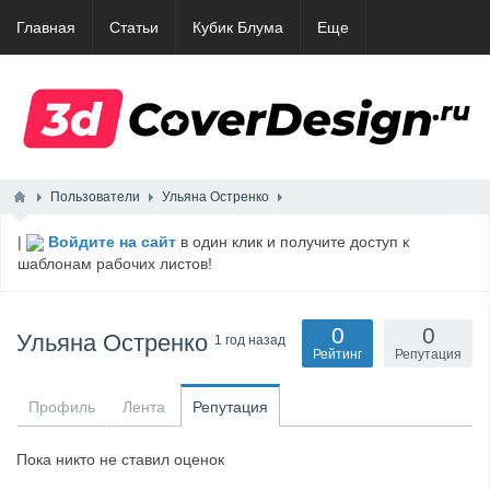
Главная
Статьи
Кубик Блума
Еще
Пользователи
Ульяна Остренко
|
Войдите на сайт
в один клик и получите доступ к
шаблонам рабочих листов!
0
0
Ульяна Остренко
1 год назад
Рейтинг
Репутация
Профиль
Лента
Репутация
Пока никто не ставил оценок