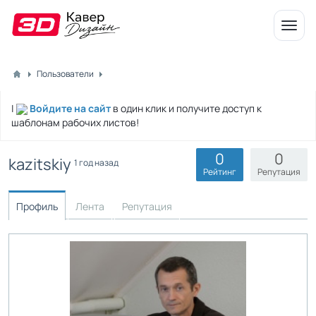
Откр
меню
Пользователи
|
Войдите на сайт
в один клик и получите доступ к
шаблонам рабочих листов!
0
0
kazitskiy
1 год назад
Рейтинг
Репутация
Профиль
Лента
Репутация