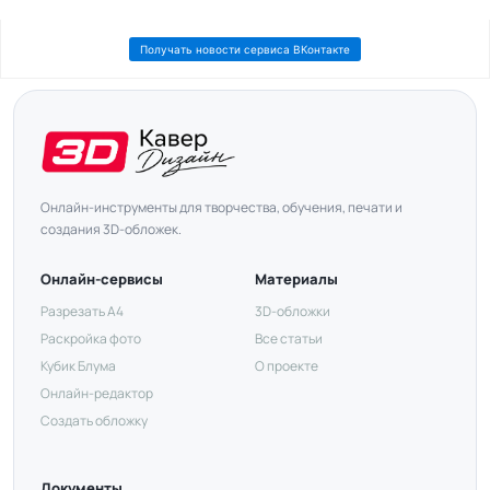
Получать новости сервиса ВКонтакте
Онлайн-инструменты для творчества, обучения, печати и
создания 3D-обложек.
Онлайн-сервисы
Материалы
Разрезать А4
3D-обложки
Раскройка фото
Все статьи
Кубик Блума
О проекте
Онлайн-редактор
Создать обложку
Документы