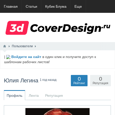
Главная
Статьи
Кубик Блума
Еще
Пользователи
|
Войдите на сайт
в один клик и получите доступ к
шаблонам рабочих листов!
0
0
Юлия Легина
1 год назад
Рейтинг
Репутация
Профиль
Лента
Репутация