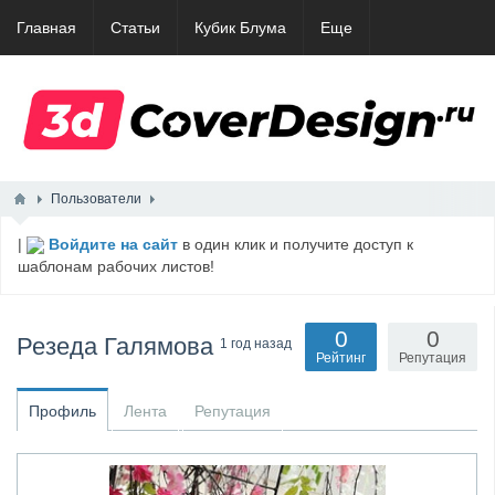
Главная
Статьи
Кубик Блума
Еще
Пользователи
|
Войдите на сайт
в один клик и получите доступ к
шаблонам рабочих листов!
0
0
Резеда Галямова
1 год назад
Рейтинг
Репутация
Профиль
Лента
Репутация