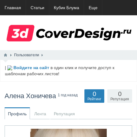
Главная
Статьи
Кубик Блума
Еще
Пользователи
|
Войдите на сайт
в один клик и получите доступ к
шаблонам рабочих листов!
0
0
Алена Хоничева
1 год назад
Рейтинг
Репутация
Профиль
Лента
Репутация