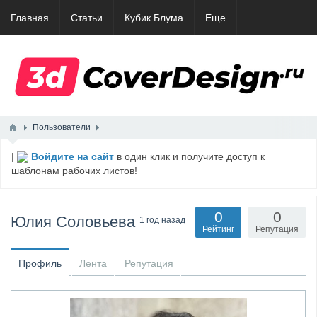
Главная
Статьи
Кубик Блума
Еще
Пользователи
|
Войдите на сайт
в один клик и получите доступ к
шаблонам рабочих листов!
0
0
Юлия Соловьева
1 год назад
Рейтинг
Репутация
Профиль
Лента
Репутация